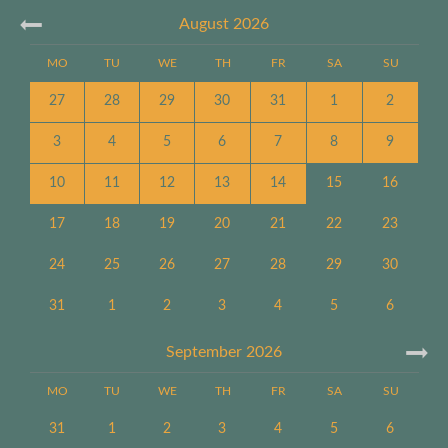
August
2026
MO
TU
WE
TH
FR
SA
SU
27
28
29
30
31
1
2
3
4
5
6
7
8
9
10
11
12
13
14
15
16
17
18
19
20
21
22
23
24
25
26
27
28
29
30
31
1
2
3
4
5
6
September
2026
MO
TU
WE
TH
FR
SA
SU
31
1
2
3
4
5
6