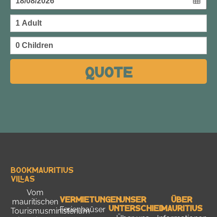
Quote
Bookmauritius
Villas
Vom
Vermietungen
Unser
Über
mauritischen
Unterschied
Mauritius
Ferienhaüser
Tourismusministerium