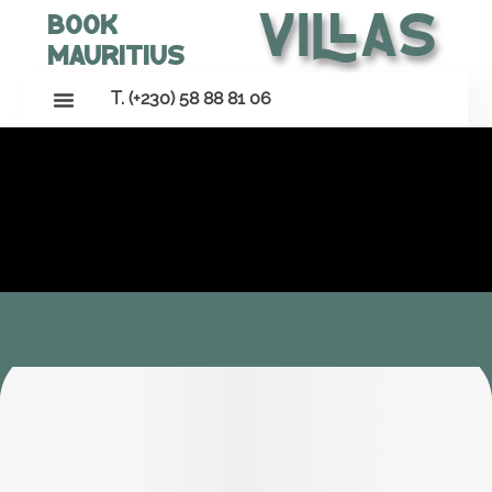
Villas
Book
Mauritius
T. (+230) 58 88 81 06