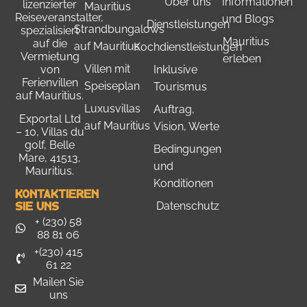
Über uns
Informationen
lizenzierter
Mauritius
Reiseveranstalter,
und Blogs
Dienstleistungen
Strandbungalows
spezialisiert
Mauritius
auf die
auf Mauritius
Kochdienstleistungen
Vermietung
erleben
Villen mit
Inklusive
von
Ferienvillen
Speiseplan
Tourismus
auf Mauritius.
Luxusvillas
Auftrag,
Exportal Ltd
auf Mauritius
Vision, Werte
– 10, Villas du
golf, Belle
Bedingungen
Mare, 41513,
und
Mauritius.
Konditionen
Kontaktieren
Sie Uns
Datenschutz
+ (230) 58
88 81 06
+(230) 415
61 22
Mailen Sie
uns