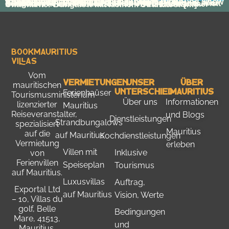
Unsere Villen in Grand Baie Luxury villa Bahia Bungalow Aviam Bungalow Badam Neo Wohnung Show Places Luxury villa Bahia 6 Schlafzimmer – 5 Badezimmer – Luxusvilla mit Pool. Ruhig gelegen, aber dennoch in der Nähe von Outlets und Restaurants. Visit Bungalow Aviam 4 Schlafzimmer – 2 1/2 Badezimmer – Charmanter Bungalow mit kleinem Strand vor […]
Bookmauritius
Villas
Vom
Vermietungen
Unser
Über
mauritischen
Unterschied
Mauritius
Ferienhaüser
Tourismusministerium
Über uns
Informationen
lizenzierter
Mauritius
Reiseveranstalter,
und Blogs
Dienstleistungen
Strandbungalows
spezialisiert
Mauritius
auf die
auf Mauritius
Kochdienstleistungen
Vermietung
erleben
Villen mit
Inklusive
von
Ferienvillen
Speiseplan
Tourismus
auf Mauritius.
Luxusvillas
Auftrag,
Exportal Ltd
auf Mauritius
Vision, Werte
– 10, Villas du
golf, Belle
Bedingungen
Mare, 41513,
und
Mauritius.