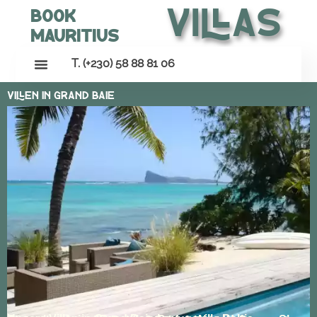
Villas
Book
Mauritius
T. (+230) 58 88 81 06
Villen In Grand Baie