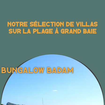
Notre Sélection De Villas
Sur La Plage À Grand Baie
Bungalow Badam