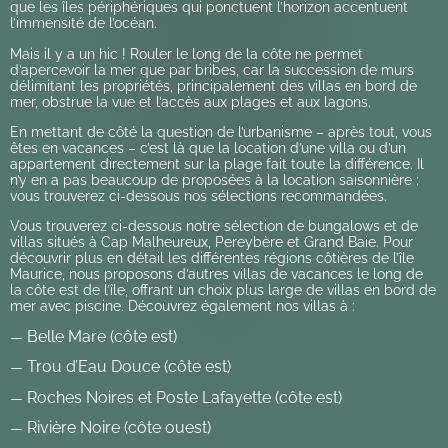
que les îles périphériques qui ponctuent l’horizon accentuent
l’immensité de l’océan.
Mais il y a un hic ! Rouler le long de la côte ne permet
d’apercevoir la mer que par bribes, car la succession de murs
délimitant les propriétés, principalement des villas en bord de
mer, obstrue la vue et l’accès aux plages et aux lagons.
En mettant de côté la question de l’urbanisme – après tout, vous
êtes en vacances – c’est là que la location d’une villa ou d’un
appartement directement sur la plage fait toute la différence. Il
n’y en a pas beaucoup de proposées à la location saisonnière ;
vous trouverez ci-dessous nos sélections recommandées.
Vous trouverez ci-dessous notre sélection de bungalows et de
villas situés à Cap Malheureux, Pereybère et Grand Baie. Pour
découvrir plus en détail les différentes régions côtières de l’île
Maurice, nous proposons d’autres villas de vacances le long de
la côte est de l’île, offrant un choix plus large de villas en bord de
mer avec piscine. Découvrez également nos villas à :
Belle Mare (côte est)
—
Trou d’Eau Douce (côte est)
—
Roches Noires et Poste Lafayette (côte est)
—
Rivière Noire (côte ouest)
—