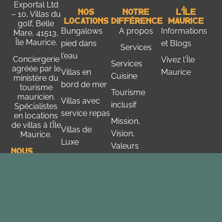
Exportal Ltd
Nos
Notre
L'Île
– 10, Villas du
Locations
Différence
Maurice
golf, Belle
Bungalows
A propos
Informations
Mare, 41513,
Île Maurice.
pied dans
et Blogs
Services
l'eau
Conciergerie
Vivez l'Île
Services
agréée par le
Villas en
Maurice
Cuisine
ministère du
bord de mer
tourisme
Tourisme
mauricien
.
Villas avec
inclusif
Spécialistes
service repas
en locations
Mission,
de villas à l’Île
Villas de
Vision,
Maurice.
Luxe
Valeurs
Nous
Contacter
Conditions
+ (230) 58
Générales
88 81 06
Charte de
+(230) 415
61 22
Confidentialité
Écrivez