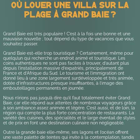
Où Louer Une Villa Sur La
Plage À Grand Baie ?
Grand Baie est très populaire ! C’est à la fois une bonne et une
mauvaise nouvelle ; tout dépend du type de vacances que vous
souhaitez passer.
Grand Baie est-elle trop touristique ? Certainement, même pour
quelqu’un qui recherche un endroit animé et touristique. Les
coins authentiques ne sont pas faciles à trouver, d’autant plus
depuis l’installation massive d’expatriés, principalement de
France et d’Afrique du Sud. Le tourisme et l’immigration ont
donné lieu à une zone largement surdéveloppée et très animée,
dotée d’infrastructures presque insuffisantes, à l’image des
embouteillages permanents en journée.
Nous n’irions pas jusqu’à dire qu’il faut totalement éviter Grand
Baie, car elle répond aux attentes de nombreux voyageurs grâce
à son ambiance assez animée et légère. C’est aussi, et de loin, la
région qui compte la plus forte concentration de restaurants. La
variété des cuisines, des spécialités et le large éventail de styles
et de prix en font une destination culinaire non négligeable.
Outre la grande baie elle-même, ses lagons et l’océan offrent
une vaste palette de teintes qui invite à la contemplation, tandis