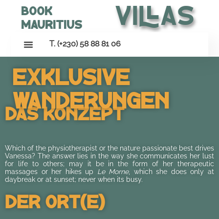
Villas
Book
Mauritius
T. (+230) 58 88 81 06
Exklusive
Wanderungen
Das Konzept
Which of the physiotherapist or the nature passionate best drives
Vanessa? The answer lies in the way she communicates her lust
for life to others; may it be in the form of her therapeutic
massages or her hikes up
Le Morne
, which she does only at
daybreak or at sunset; never when its busy.
Der Ort(e)