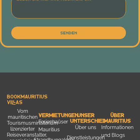
Senden
Bookmauritius
Villas
Vom
Vermietungen
Unser
Über
mauritischen
Unterschied
Mauritius
Ferienhaüser
Tourismusministerium
Über uns
Informationen
lizenzierter
Mauritius
Reiseveranstalter,
und Blogs
Dienstleistungen
Strandbungalows