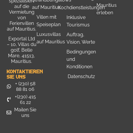
spezialisiert
Mauritius
auf die
auf Mauritius
Kochdienstleistungen
Vermietung
erleben
Villen mit
Inklusive
von
Ferienvillen
Speiseplan
Tourismus
auf Mauritius.
Luxusvillas
Auftrag,
Exportal Ltd
auf Mauritius
Vision, Werte
– 10, Villas du
golf, Belle
Bedingungen
Mare, 41513,
und
Mauritius.
Konditionen
Kontaktieren
Sie Uns
Datenschutz
+ (230) 58
88 81 06
+(230) 415
61 22
Mailen Sie
uns