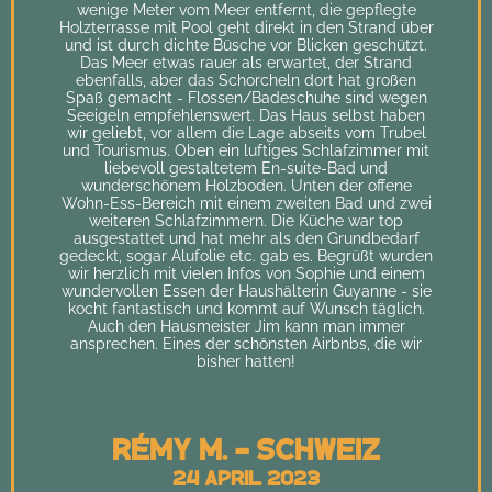
wenige Meter vom Meer entfernt, die gepflegte
Holzterrasse mit Pool geht direkt in den Strand über
und ist durch dichte Büsche vor Blicken geschützt.
Das Meer etwas rauer als erwartet, der Strand
ebenfalls, aber das Schorcheln dort hat großen
Spaß gemacht - Flossen/Badeschuhe sind wegen
Seeigeln empfehlenswert. Das Haus selbst haben
wir geliebt, vor allem die Lage abseits vom Trubel
und Tourismus. Oben ein luftiges Schlafzimmer mit
liebevoll gestaltetem En-suite-Bad und
wunderschönem Holzboden. Unten der offene
Wohn-Ess-Bereich mit einem zweiten Bad und zwei
weiteren Schlafzimmern. Die Küche war top
ausgestattet und hat mehr als den Grundbedarf
gedeckt, sogar Alufolie etc. gab es. Begrüßt wurden
wir herzlich mit vielen Infos von Sophie und einem
wundervollen Essen der Haushälterin Guyanne - sie
kocht fantastisch und kommt auf Wunsch täglich.
Auch den Hausmeister Jim kann man immer
ansprechen. Eines der schönsten Airbnbs, die wir
bisher hatten!
Rémy M. - Schweiz
24 April 2023