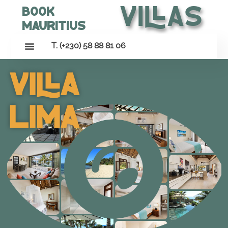
Villas
Book
Mauritius
T. (+230) 58 88 81 06
Villa
Lima