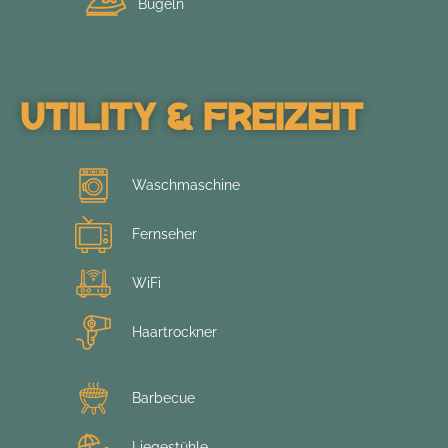
Bügeln
Utility & Freizeit
Waschmaschine
Fernseher
WiFi
Haartrockner
Barbecue
Liegestühle