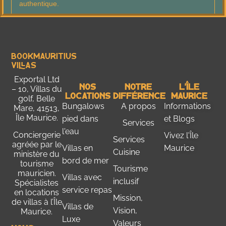
Bookmauritius
Villas
Exportal Ltd
Nos
Notre
L'Île
– 10, Villas du
Locations
Différence
Maurice
golf, Belle
Bungalows
A propos
Informations
Mare, 41513,
Île Maurice.
pied dans
et Blogs
Services
l'eau
Conciergerie
Vivez l'Île
Services
agréée par le
Villas en
Maurice
Cuisine
ministère du
bord de mer
tourisme
Tourisme
mauricien
.
Villas avec
inclusif
Spécialistes
service repas
en locations
Mission,
de villas à l’Île
Villas de
Vision,
Maurice.
Luxe
Valeurs