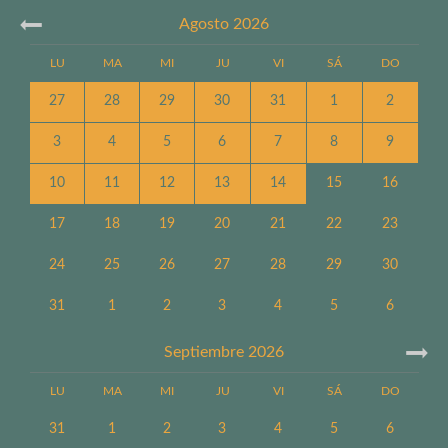
Agosto
2026
LU
MA
MI
JU
VI
SÁ
DO
27
28
29
30
31
1
2
3
4
5
6
7
8
9
10
11
12
13
14
15
16
17
18
19
20
21
22
23
24
25
26
27
28
29
30
31
1
2
3
4
5
6
Septiembre
2026
LU
MA
MI
JU
VI
SÁ
DO
31
1
2
3
4
5
6