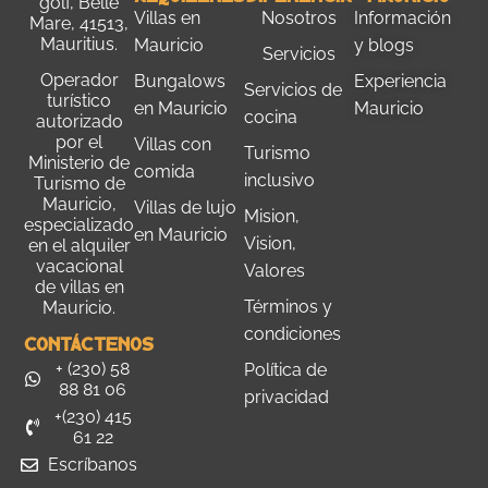
golf, Belle
Villas en
Nosotros
Información
Mare, 41513,
Mauritius.
Mauricio
y blogs
Servicios
Operador
Bungalows
Experiencia
Servicios de
turístico
en Mauricio
Mauricio
cocina
autorizado
por el
Villas con
Turismo
M
inisterio de
comida
inclusivo
Turismo de
Mauricio
,
Villas de lujo
Mision,
especializado
en Mauricio
Vision,
en el alquiler
vacacional
Valores
de villas en
Términos y
Mauricio.
condiciones
Contáctenos
+ (230) 58
Política de
88 81 06
privacidad
+(230) 415
61 22
Escríbanos