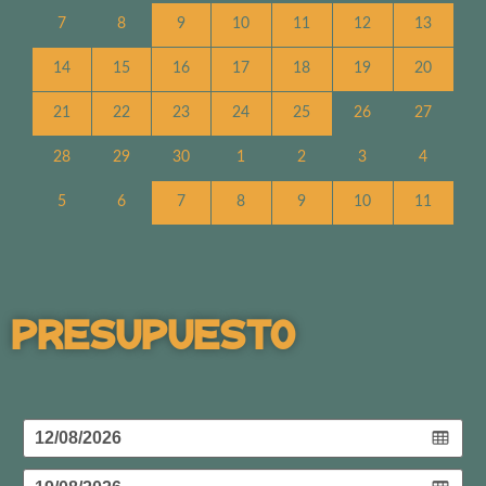
7
8
9
10
11
12
13
14
15
16
17
18
19
20
21
22
23
24
25
26
27
28
29
30
1
2
3
4
5
6
7
8
9
10
11
Presupuesto