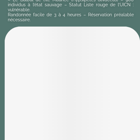
individus à l’état sauvage – Statut Liste rouge de l’UICN :
vulnérable.
Randonnée facile de 3 à 4 heures – Réservation préalable
nécessaire.