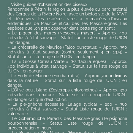
– Visite guidée d’observation des oiseaux –
Randonnée à Pétrin, la région la plus élevée du parc national
des Gorges de la Rivière Noire, avec un biologiste de la MWF
et découvrez les espèces rares à menacées d’oiseaux
endémiques de Maurice et/ou des îles Mascareignes. Les
espèces que l’on peut observer dans cette région sont :
– Le pigeon des mares (Nesoenas mayeri) – Approx. 400
individus à l’état sauvage – Statut sur la liste rouge de l’UICN
: en danger.
– La crécerelle de Maurice (Falco punctatus) – Approx. 350
individus à l’état sauvage (contre seulement 4 en 1974) –
Statut sur la liste rouge de l’UICN : en danger.
– La « Grosse Cateau Verte » (Psittacula eques) – Approx.
400 individus à l’état sauvage – Statut sur la liste rouge de
l’UICN : en danger.
– Le Fody de Maurice (Foudia rubra) – Approx. 700 individus
dans la nature – Statut sur la liste rouge de l’UICN : en
danger.
– L’Olive oeuil blanc (Zosterops chloronothos) – Approx. 300
individus dans la nature – Statut sur la liste rouge de l’UICN :
en danger critique d’extinction.
– La pie-grièche écossaise (Lalage typica) – 200 – 360
individus à l’état sauvage – Statut Liste rouge de l’UICN :
vulnérable.
– Le Gobemouche Paradis des Mascareignes (Terpsiphone
bourbonnensis) – Statut Liste rouge de l’UICN :
préoccupation mineure.
– Le Bulbul de l’île Maurice (Hypsipetes olivaceus) – 900