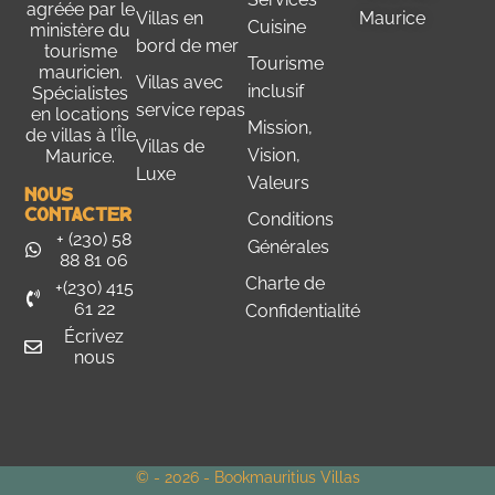
agréée par le
Villas en
Maurice
Cuisine
ministère du
bord de mer
tourisme
Tourisme
mauricien
.
Villas avec
inclusif
Spécialistes
service repas
en locations
Mission,
de villas à l’Île
Villas de
Vision,
Maurice.
Luxe
Valeurs
Nous
Contacter
Conditions
+ (230) 58
Générales
88 81 06
Charte de
+(230) 415
61 22
Confidentialité
Écrivez
nous
© - 2026 - Bookmauritius Villas