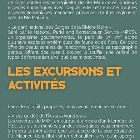
de forêt côtière sèche originelle de l’île Maurice et plusieurs
espèces endémiques avec. Depuis, elle s’est enrichie d’autres
espèces endémiques menacées provenant d’autres régions et
îlots de l’île Maurice.
– Le parc national des Gorges de la Rivière Noire –
Géré par le National Parks and Conservation Service (NPCS),
un organisme gouvernemental, le parc de 67 Km² abrite
plusieurs espèces endémiques de faune et de flore. Ce parc
offre de beaux sentiers de randonnée grâce à sa topographie
pentue, offrant des vues à couper le souffle, une variété de
types de forestation ainsi que des microclimats.
Les Excursions Et
Activités
Parmi les circuits proposés, nous avons retenu les suivants :
– Visite guidée de l’Île-aux-Aigrettes –
Les navettes de MWF embarquent à moins d’un kilomètre de
l’îlot. Les visites menées par des éco-guides vous emmènent
à travers la forêt sèche pour un aperçu de la biodiversité de
l’île Maurice, dont l’îlot est un échantillon, ainsi qu’un aperçu