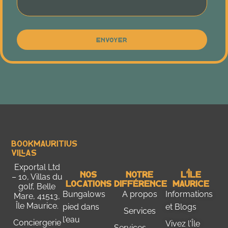
Envoyer
Bookmauritius
Villas
Exportal Ltd
Nos
Notre
L'Île
– 10, Villas du
Locations
Différence
Maurice
golf, Belle
Bungalows
A propos
Informations
Mare, 41513,
Île Maurice.
pied dans
et Blogs
Services
l'eau
Conciergerie
Vivez l'Île
Services