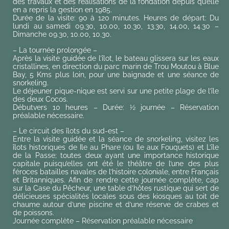
des travaux et des réalisations de la fondation depuis qu’elle
en a repris la gestion en 1985.
Durée de la visite: 90 à 120 minutes. Heures de départ: Du
lundi au samedi 09.30, 10.00, 10.30, 13.30, 14.00, 14.30 –
Dimanche 09.30, 10.00, 10.30.
– La tournée prolongée –
Après la visite guidée de l’îlot, le bateau glissera sur les eaux
cristallines, en direction du parc marin de Trou Moutou à Blue
Bay, 5 Kms plus loin, pour une baignade et une séance de
snorkeling.
Le déjeuner pique-nique est servi sur une petite plage de l’île
des deux Cocos.
Débutvers 10 heures – Durée: ½ journée – Réservation
préalable nécessaire.
– Le circuit des îlots du sud-est –
Entre la visite guidée et la séance de snorkeling, visitez les
îlots historiques de Ile au Phare (ou Ile aux Fouquets) et L’île
de la Passe; toutes deux ayant une importance historique
capitale puisqu’elles ont été le théâtre de l’une des plus
féroces batailles navales de l’histoire coloniale, entre Français
et Britanniques. Afin de rendre cette journée complète, cap
sur la Case du Pêcheur, une table d’hôtes rustique qui sert de
délicieuses spécialités locales sous des kiosques au toit de
chaume autour d’une piscine et d’une réserve de crabes et
de poissons.
Journée complète – Réservation préalable nécessaire