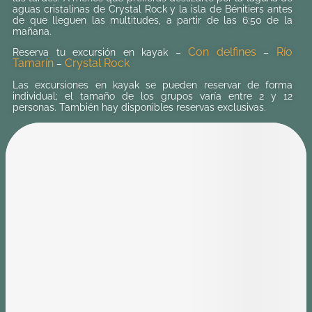
aguas cristalinas de Crystal Rock y la isla de Bénitiers antes
de que lleguen las multitudes, a partir de las 6:50 de la
mañana.
Con delfines
Río
Reserva tu excursión en kayak –
–
Tamarín
Crystal Rock
–
Las excursiones en kayak se pueden reservar de forma
individual; el tamaño de los grupos varía entre 2 y 12
personas. También hay disponibles reservas exclusivas.