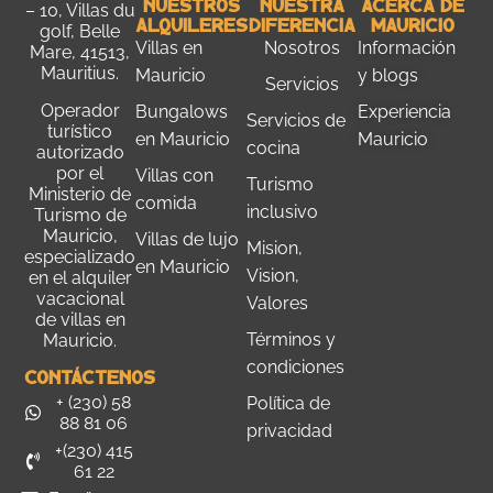
Nuestros
Nuestra
Acerca De
– 10, Villas du
Alquileres
Diferencia
Mauricio
golf, Belle
Villas en
Nosotros
Información
Mare, 41513,
Mauritius.
Mauricio
y blogs
Servicios
Operador
Bungalows
Experiencia
Servicios de
turístico
en Mauricio
Mauricio
cocina
autorizado
por el
Villas con
Turismo
M
inisterio de
comida
inclusivo
Turismo de
Mauricio
,
Villas de lujo
Mision,
especializado
en Mauricio
Vision,
en el alquiler
vacacional
Valores
de villas en
Términos y
Mauricio.
condiciones
Contáctenos
+ (230) 58
Política de
88 81 06
privacidad
+(230) 415
61 22