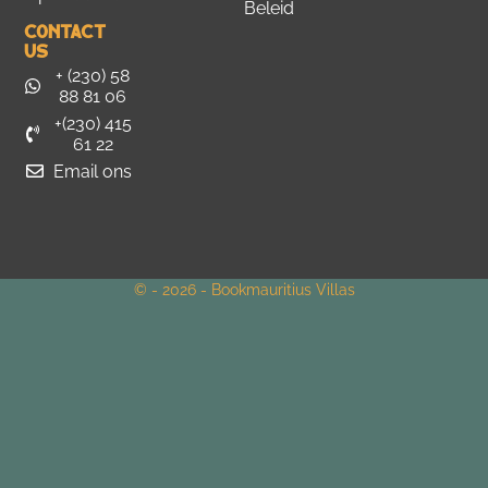
Beleid
Contact
Us
+ (230) 58
88 81 06
+(230) 415
61 22
Email ons
© - 2026 - Bookmauritius Villas