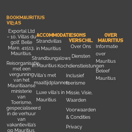
Bookmauritius
Villas
Exportal Ltd
Accommodaties
Ons
Over
– 10, Villas du
Verschil
Mauritius
Strandvillas
golf, Belle
Over Ons
Informatie
Mare, 41513,
in Mauritius
Mauritius.
over
Diensten
Strandbungalows
Mauritius
Reisorganisatie
in Mauritius
Kochdienstleistungen
met een
Beleef
vergunning
Villa's met
Inclusief
Mauritius
van het
maaltijdplannen
toerisme
Mauritiaanse
ministerie
Luxe villa's in
Missie, Visie,
van
Mauritius
Waarden
Toerisme
,
gespecialiseerd
Voorwaarden
in de verhuur
& Condities
van
vakantievilla’s
Privacy
op Mauritius.