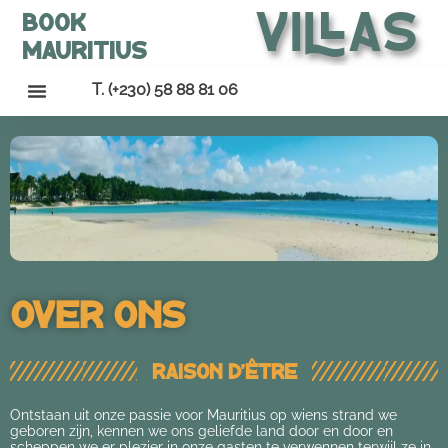
Villas
Book
Mauritius
T. (+230) 58 88 81 06
Over ons
Raison d'être
Ontstaan uit onze passie voor Mauritius op wiens strand we
geboren zijn, kennen we ons geliefde land door en door en
scheppen we er plezier in onze gasten te verwennen terwijl ze in