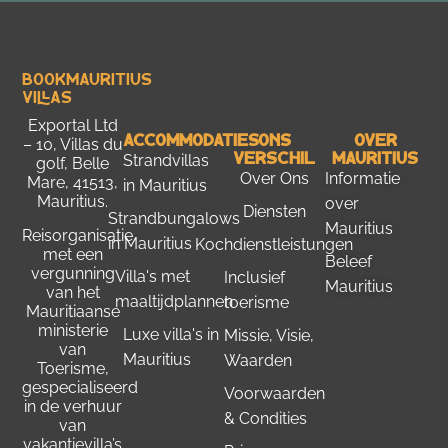
Bookmauritius
Villas
Exportal Ltd
Accommodaties
Ons
Over
– 10, Villas du
Verschil
Mauritius
Strandvillas
golf, Belle
Over Ons
Informatie
Mare, 41513,
in Mauritius
Mauritius.
over
Diensten
Strandbungalows
Mauritius
Reisorganisatie
in Mauritius
Kochdienstleistungen
met een
Beleef
vergunning
Villa's met
Inclusief
Mauritius
van het
maaltijdplannen
toerisme
Mauritiaanse
ministerie
Luxe villa's in
Missie, Visie,
van
Mauritius
Waarden
Toerisme
,
gespecialiseerd
Voorwaarden
in de verhuur
& Condities
van
vakantievilla’s