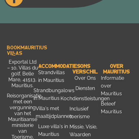
Bookmauritius
Villas
Exportal Ltd
Accommodaties
Ons
Over
– 10, Villas du
Verschil
Mauritius
Strandvillas
golf, Belle
Over Ons
Informatie
Mare, 41513,
in Mauritius
Mauritius.
over
Diensten
Strandbungalows
Mauritius
Reisorganisatie
in Mauritius
Kochdienstleistungen
met een
Beleef
vergunning
Villa's met
Inclusief
Mauritius
van het
maaltijdplannen
toerisme
Mauritiaanse
ministerie
Luxe villa's in
Missie, Visie,
van
Mauritius
Waarden
Toerisme
,