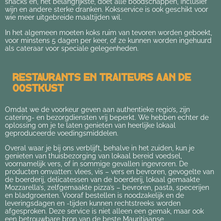
snacks en, het belangrijkste, doet alle boodschappen, inclusief
wijn en andere sterke dranken. Koksservice is ook geschikt voor
wie meer uitgebreide maaltijden wil.
In het algemeen moeten koks ruim van tevoren worden geboekt,
voor minstens 5 dagen per keer, of ze kunnen worden ingehuurd
als cateraar voor speciale gelegenheden.
Restaurants en traiteurs aan de
oostkust
Omdat we de voorkeur geven aan authentieke regio’s, zijn
catering- en bezorgdiensten vrij beperkt. We hebben echter de
oplossing om je te laten genieten van heerlijke lokaal
geproduceerde voedingsmiddelen.
Overal waar je bij ons verblijft, behalve in het zuiden, kun je
genieten van thuisbezorging van lokaal bereid voedsel,
voornamelijk vers, of in sommige gevallen ingevroren. De
producten omvatten: vlees, vis – vers en bevroren, gevogelte van
de boerderij, delicatessen van de boerderij, lokaal gemaakte
Mozzarella’s, zelfgemaakte pizza’s – bevroren, pasta, specerijen
en bladgroenten. Vooraf bestellen is noodzakelijk en de
leveringsdagen en -tijden kunnen rechtstreeks worden
afgesproken. Deze service is niet alleen een gemak, maar ook
een betrouwbare bron van de beste Mauritiaanse