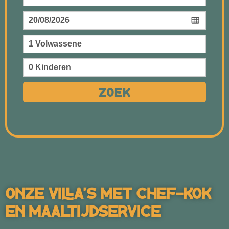
Zoek
Onze Villa's Met Chef-Kok
En Maaltijdservice