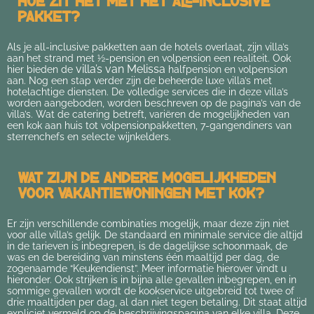
Hoe zit het met het all-inclusive
pakket?
Als je all-inclusive pakketten aan de hotels overlaat, zijn villa’s
aan het strand met ½-pension en volpension een realiteit. Ook
villa’s van Melissa
hier bieden de
halfpension en volpension
aan. Nog een stap verder zijn de beheerde luxe villa’s met
hotelachtige diensten. De volledige services die in deze villa’s
worden aangeboden, worden beschreven op de pagina’s van de
villa’s. Wat de catering betreft, variëren de mogelijkheden van
een kok aan huis tot volpensionpakketten, 7-gangendiners van
sterrenchefs en selecte wijnkelders.
Wat zijn de andere mogelijkheden
voor vakantiewoningen met kok?
Er zijn verschillende combinaties mogelijk, maar deze zijn niet
voor alle villa’s gelijk. De standaard en minimale service die altijd
in de tarieven is inbegrepen, is de dagelijkse schoonmaak, de
was en de bereiding van minstens één maaltijd per dag, de
zogenaamde “Keukendienst”. Meer informatie hierover vindt u
hieronder. Ook strijken is in bijna alle gevallen inbegrepen, en in
sommige gevallen wordt de kookservice uitgebreid tot twee of
drie maaltijden per dag, al dan niet tegen betaling. Dit staat altijd
expliciet vermeld op de beschrijvingspagina van elke villa. Deze