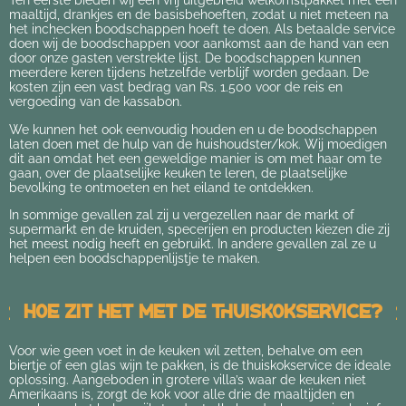
Ten eerste bieden wij een vrij uitgebreid welkomstpakket met een
maaltijd, drankjes en de basisbehoeften, zodat u niet meteen na
het inchecken boodschappen hoeft te doen. Als betaalde service
doen wij de boodschappen voor aankomst aan de hand van een
door onze gasten verstrekte lijst. De boodschappen kunnen
meerdere keren tijdens hetzelfde verblijf worden gedaan. De
kosten zijn een vast bedrag van Rs. 1.500 voor de reis en
vergoeding van de kassabon.
We kunnen het ook eenvoudig houden en u de boodschappen
laten doen met de hulp van de huishoudster/kok. Wij moedigen
dit aan omdat het een geweldige manier is om met haar om te
gaan, over de plaatselijke keuken te leren, de plaatselijke
bevolking te ontmoeten en het eiland te ontdekken.
In sommige gevallen zal zij u vergezellen naar de markt of
supermarkt en de kruiden, specerijen en producten kiezen die zij
het meest nodig heeft en gebruikt. In andere gevallen zal ze u
helpen een boodschappenlijstje te maken.
Hoe zit het met de thuiskokservice?
Voor wie geen voet in de keuken wil zetten, behalve om een
biertje of een glas wijn te pakken, is de thuiskokservice de ideale
oplossing. Aangeboden in grotere villa’s waar de keuken niet
Amerikaans is, zorgt de kok voor alle drie de maaltijden en