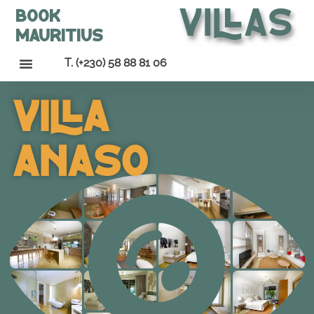
Villas
Book
Mauritius
T. (+230) 58 88 81 06
Villa
Anaso