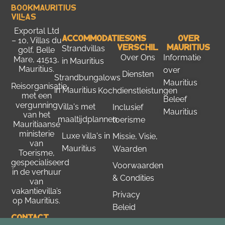
Bookmauritius
Villas
Exportal Ltd
Accommodaties
Ons
Over
– 10, Villas du
Verschil
Mauritius
Strandvillas
golf, Belle
Over Ons
Informatie
Mare, 41513,
in Mauritius
Mauritius.
over
Diensten
Strandbungalows
Mauritius
Reisorganisatie
in Mauritius
Kochdienstleistungen
met een
Beleef
vergunning
Villa's met
Inclusief
Mauritius
van het
maaltijdplannen
toerisme
Mauritiaanse
ministerie
Luxe villa's in
Missie, Visie,
van
Mauritius
Waarden
Toerisme
,
gespecialiseerd
Voorwaarden
in de verhuur
& Condities
van
vakantievilla’s
Privacy
op Mauritius.
Beleid
Contact