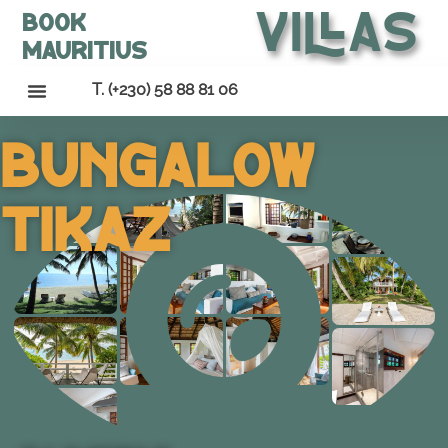
Villas
Book
Mauritius
T. (+230) 58 88 81 06
Bungalow
Tikaz