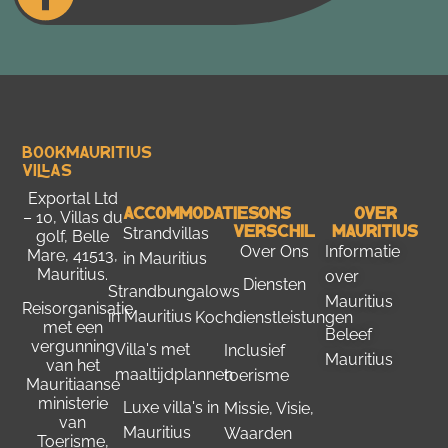
Bookmauritius
Villas
Exportal Ltd
Accommodaties
Ons
Over
– 10, Villas du
Verschil
Mauritius
Strandvillas
golf, Belle
Over Ons
Informatie
Mare, 41513,
in Mauritius
Mauritius.
over
Diensten
Strandbungalows
Mauritius
Reisorganisatie
in Mauritius
Kochdienstleistungen
met een
Beleef
vergunning
Villa's met
Inclusief
Mauritius
van het
maaltijdplannen
toerisme
Mauritiaanse
ministerie
Luxe villa's in
Missie, Visie,
van
Mauritius
Waarden
Toerisme
,