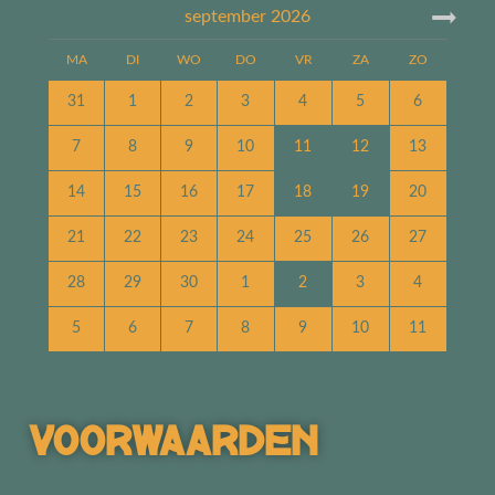
september
2026
MA
DI
WO
DO
VR
ZA
ZO
31
1
2
3
4
5
6
7
8
9
10
11
12
13
14
15
16
17
18
19
20
21
22
23
24
25
26
27
28
29
30
1
2
3
4
5
6
7
8
9
10
11
Voorwaarden