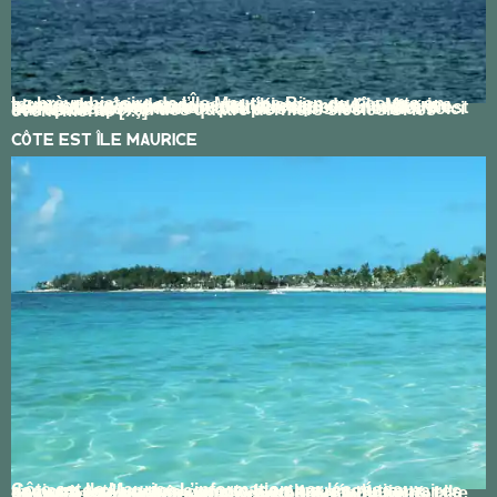
La brève histoire de l’Île Maurice Bien que courte en termes de période couverte, l’histoire de l’île Maurice n’en est pas moins riche et intéressante. En effet, en raison de sa population multiethnique, son histoire est liée à celle de nombreux peuples dans le monde. Voici un rapide aperçu des quatre derniers siècles.Si les événements […]
Côte Est Île Maurice
Côte est Ile Maurice L’information par les réseaux sociaux est l’un des aspects les plus révolutionnaires de notre temps mais comme bien des révolutions, elle gagne à être quelque peu recadrée. Au temps des fake news, il est important de savoir séparer le grain de l’ivraie. Le Net regorge d’articles et de blogs sponsorisés, citant […]