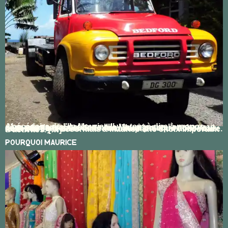
Abécédaire de l’Ile Maurice Il y a tant à dire à propos d’un pays aussi petit que l’Ile Maurice que l’on pourrait encercler la planète de textes. Vous trouverez ci-dessous l’essentiel de l’information pratique dont vous auriez besoin, dans le format compacte d’un abécédaire. Activités Il y a désormais à Maurice une choix important d’activités. […]
Pourquoi Maurice