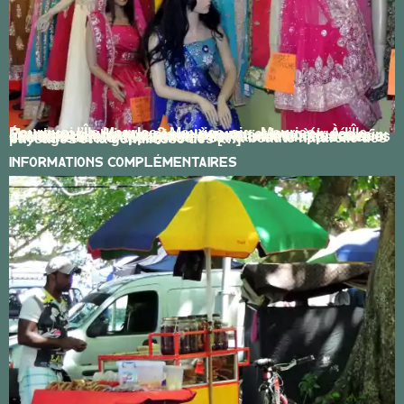
Pourquoi l’Île Maurice? Maurice, si… Maurice « À l’Île Maurice on cultive la canne-à-sucre et les préjugés » Écrite par un homme singulier, penseur, poète, écrivain et artiste-peintre Mauricien, cette affirmation des années soixante montre qu’il y a une Ile Maurice d’apparence et une de réalité. L’apparence c’est la beauté naturelle des paysages et la gentillesse des […]
Informations Complémentaires