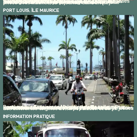
Conseils pour louer une villa à l’île Maurice Vous trouverez ci-dessous une série de questions-réponses relatives au processus de réservation d’une villa en location vacances à l’île Maurice, soulignant les avantages de faire appel à une agence locale et à Bookmauritius Villas en particulier. Louer une villa privée à l’île Maurice ou séjourner dans un […]
Port Louis, Île Maurice
Port Louis la Fascinante Malgré sa petite taille, son importance relative et son histoire plutôt courte, Port Louis a bien de quoi surprendre. Port-Louis est un lieu fascinant à découvrir car elle est un concentré de toutes les facettes de l’île Maurice, de toutes les cultures issues des différentes origines de sa population et de […]
Information Pratique