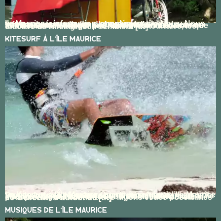
Ile Maurice – information complémentaire Note : Nous vous suggérons de lire d’abord notre blog « Informations pratiques », si vous ne l’avez pas encore fait. Douanes La douane et l’immigration mauricienne sont très strictes. Pour une raison inconnue, alors que tout est fait à l’étranger pour attirer les touristes, les officiers de l’immigration semblent […]
Kitesurf À L’Île Maurice
Le Kitesurf à l’Île Maurice Quand & où kiter à l’Ile Maurice De nombreux kitesurfeurs confirmés et semi-professionnels viennent maintenant régulièrement à l’île Maurice ; principalement pour surfer les désormais célèbres vagues de « One Eye » Le Morne mais aussi pour profiter de la beauté des lagons et des possibilités de ‘descentes’ autour de […]
Musiques De L’Île Maurice