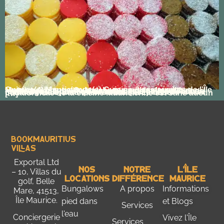
Cuisine(s) Mauricienne(s) Cuisine & restaurants de l’Île Maurice A l’image de la richesse multiculturelle et multiethnique de l’île Maurice, la cuisine mauricienne révèle ses influences culturelles et le timide début de métissage, au point qu’un même plat peut être classé comme créole, mauricien ou indien. La base traditionnelle de la cuisine mauricienne est sans aucun […]
Bookmauritius
Villas
Exportal Ltd
Nos
Notre
L'Île
– 10, Villas du
Locations
Différence
Maurice
golf, Belle
Bungalows
A propos
Informations
Mare, 41513,
Île Maurice.
pied dans
et Blogs
Services
l'eau
Conciergerie
Vivez l'Île
Services