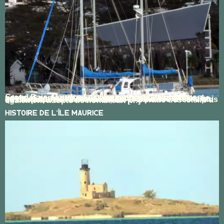
Grand Baie, Maurice Le village refuge Grand Baie est quelque part entre un village immature et une ville adulte. Son nom évoque une protection maternelle, un havre abritant des marins venant du monde entier ainsi qu’une importante communauté d’expatriés. Lieu le plus cosmopolite de l’île Maurice, cet El-Dorado des loisirs a également adopté de nombreux […]
Histoire De L’Île Maurice