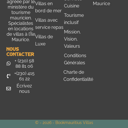
agréée par le
Villas en
Maurice
Cuisine
ministère du
bord de mer
tourisme
Tourisme
mauricien
.
Villas avec
inclusif
Spécialistes
service repas
en locations
Mission,
de villas à l’Île
Villas de
Vision,
Maurice.
Luxe
Valeurs
Nous
Contacter
Conditions
+ (230) 58
Générales
88 81 06
Charte de
+(230) 415
61 22
Confidentialité
Écrivez
nous
© - 2026 - Bookmauritius Villas